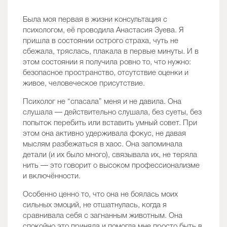
Была моя первая в жизни консультация с
психологом, её проводила Анастасия Зуева. Я
пришла в состоянии острого страха, чуть не
сбежала, тряслась, плакала в первые минуты. И в
этом состоянии я получила ровно то, что нужно:
безопасное пространство, отсутствие оценки и
живое, человеческое присутствие.
Психолог не “спасала” меня и не давила. Она
слушала — действительно слушала, без суеты, без
попыток перебить или вставить умный совет. При
этом она активно удерживала фокус, не давая
мыслям разбежаться в хаос. Она запоминала
детали (и их было много), связывала их, не теряла
нить — это говорит о высоком профессионализме
и включённости.
Особенно ценно то, что она не боялась моих
сильных эмоций, не отшатнулась, когда я
сравнивала себя с загнанным животным. Она
спокойно это приняла и помогла мне просто быть в