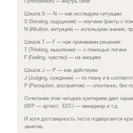
I (Introversion) — внутрь себя
Шкала S — N — как исследуем ситуации:
S (Sensing, ощущения) — изучаем факты с п
N (iNtuition, интуиция) — используем знания, 
Шкала T — F — как принимаем решения:
T (Thinking, мышление) — с помощью логики
F (Feeling, чувство) — на эмоциях
Шкала J — P — как действуем
J (Judging, суждение) — по плану и в соотве
P (Perception, восприятие) — спонтанно, без 
Сочетание этих четырех критериев дает харак
ISFР — артист, ESTJ — менеджер и т.д.
И хотя достоверность теста подвергается кри
занятие.