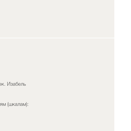
ек. Изабель
ям (шкалам):