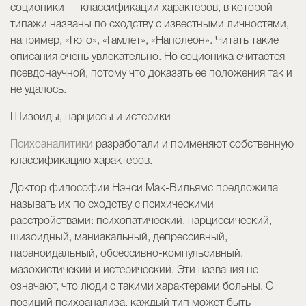
соционики — классификации характеров, в которой
типажи названы по сходству с известными личностями,
например, «Гюго», «Гамлет», «Наполеон». Читать такие
описания очень увлекательно. Но соционика считается
псевдонаучной, потому что доказать ее положения так и
не удалось.
Шизоиды, нарциссы и истерики
Психоаналитики
разработали и применяют собственную
классификацию характеров.
Доктор философии Нэнси Мак-Вильямс предложила
называть их по сходству с психическими
расстройствами: психопатический, нарциссический,
шизоидный, маниакальный, депрессивный,
параноидальный, обсессивно-компульсивный,
мaзохистичекий и истерический. Эти названия не
означают, что люди с такими характерами больны. С
позиций психоанализа, каждый тип может быть