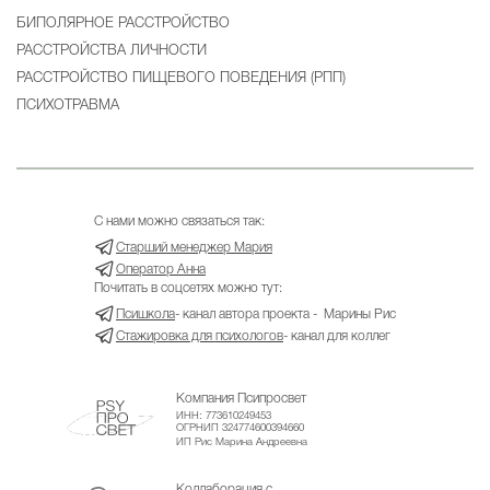
БИПОЛЯРНОЕ РАССТРОЙСТВО
РАССТРОЙСТВА ЛИЧНОСТИ
РАССТРОЙСТВО ПИЩЕВОГО ПОВЕДЕНИЯ (РПП)
ПСИХОТРАВМА
С нами можно связаться так:
Старший менеджер Мария
Оператор Анна
Почитать в соцсетях можно тут:
Псишкола
- канал автора проекта - Марины Рис
Стажировка для психологов
- канал для коллег
Компания Псипросвет
ИНН: 773610249453
ОГРНИП 324774600394660
ИП Рис Марина Андреевна
Коллаборация с